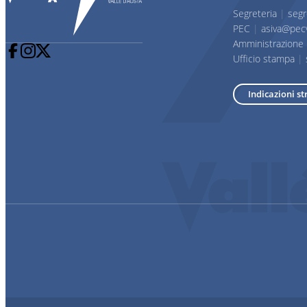
Segreteria
|
segr
PEC
|
asiva@pecv
Amministrazione
Ufficio stampa
|
Indicazioni st