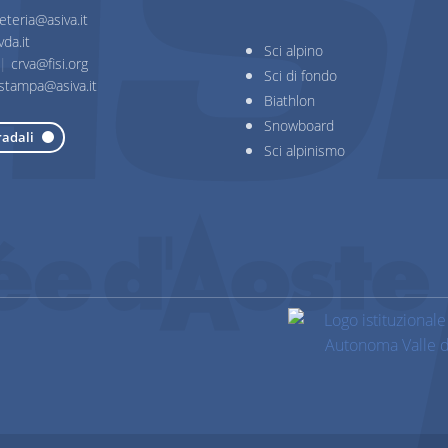
eteria@asiva.it
da.it
Sci alpino
|
crva@fisi.org
Sci di fondo
stampa@asiva.it
Biathlon
Snowboard
radali
Sci alpinismo