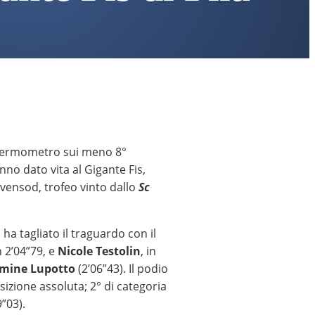
, termometro sui meno 8°
nno dato vita al Gigante Fis,
rvensod, trofeo vinto dallo
Sc
ha tagliato il traguardo con il
n 2’04”79, e
Nicole Testolin
, in
mine Lupotto
(2’06”43). Il podio
osizione assoluta; 2° di categoria
”03).