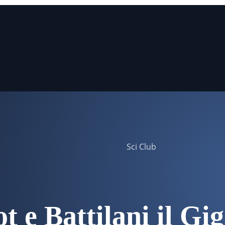
Sci Club
ot e Battilani il Gig