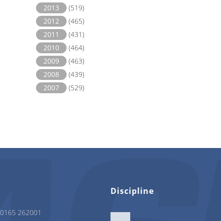
2013
(519)
2012
(465)
2011
(431)
2010
(464)
2009
(463)
2008
(439)
2007
(529)
Discipline
 0165 262001