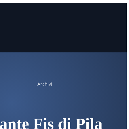
Archivi
ante Fis di Pila