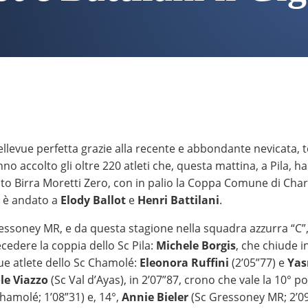
Bellevue perfetta grazie alla recente e abbondante nevicata
o accolto gli oltre 220 atleti che, questa mattina, a Pila, ha
ito Birra Moretti Zero, con in palio la Coppa Comune di Cha
so è andato a
Elody Ballot
e
Henri Battilani
.
ressoney MR, e da questa stagione nella squadra azzurra “C”, 
cedere la coppia dello Sc Pila:
Michele Borgis
, che chiude i
due atlete dello Sc Chamolé:
Eleonora Ruffini
(2’05”77) e
Yas
le Viazzo
(Sc Val d’Ayas), in 2’07”87, crono che vale la 10° p
hamolé; 1’08”31) e, 14°,
Annie Bieler
(Sc Gressoney MR; 2’09