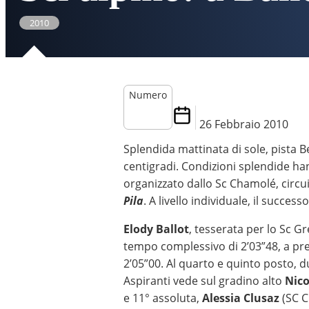
2010
Numero
26 Febbraio 2010
Splendida mattinata di sole, pista 
centigradi. Condizioni splendide hann
organizzato dallo Sc Chamolé, circu
Pila
. A livello individuale, il succes
Elody Ballot
, tesserata per lo Sc G
tempo complessivo di 2’03”48, a pre
2’05”00. Al quarto e quinto posto, 
Aspiranti vede sul gradino alto
Nico
e 11° assoluta,
Alessia Clusaz
(SC C