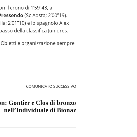
on il crono di 1’59”43, a
Pressendo
(Sc Aosta; 2’00”19).
ila; 2’01”10) e lo spagnolo Alex
basso della classifica Juniores.
fè Obietti e organizzazione sempre
COMUNICATO SUCCESSIVO
n: Gontier e Clos di bronzo
nell’Individuale di Bionaz