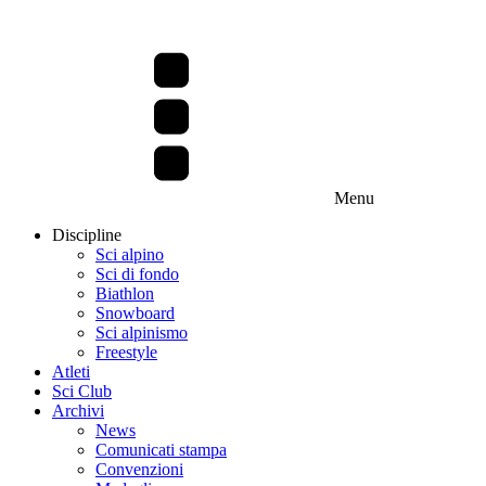
Menu
Discipline
Sci alpino
Sci di fondo
Biathlon
Snowboard
Sci alpinismo
Freestyle
Atleti
Sci Club
Archivi
News
Comunicati stampa
Convenzioni